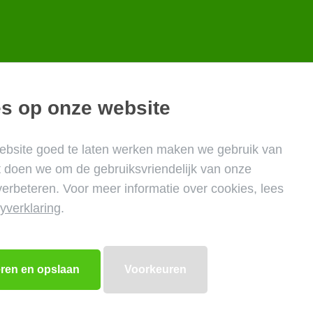
s op onze website
bsite goed te laten werken maken we gebruik van
t doen we om de gebruiksvriendelijk van onze
verbeteren. Voor meer informatie over cookies, lees
yverklaring
.
Voorkeuren
Website door:
Digidays