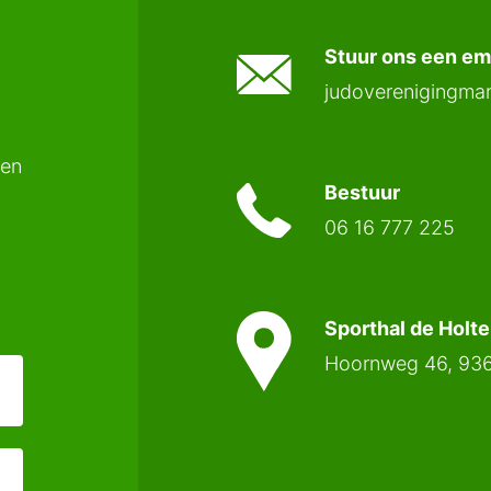
Stuur ons een ema
judoverenigingm
een
Bestuur
06 16 777 225
Sporthal de Holt
Hoornweg 46, 93