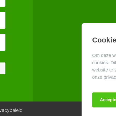
Cookie
Om deze we
cookies. Di
website te 
onze
privac
ivacybeleid