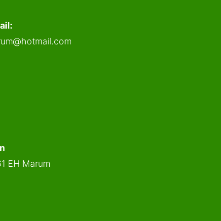
il:
arum@hotmail.com
en
61 EH Marum