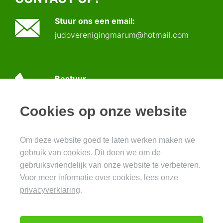
Stuur ons een email:
judoverenigingmarum@hotmail.com
Bestuur
06 16 777 225
Cookies op onze website
Sporthal de Holten
Om deze website goed te laten werken maken we
Hoornweg 46, 9361 EH Marum
gebruik van cookies. Dit doen we om de
gebruiksvriendelijk van onze website te verbeteren.
Voor meer informatie over cookies, lees onze
privacyverklaring
.